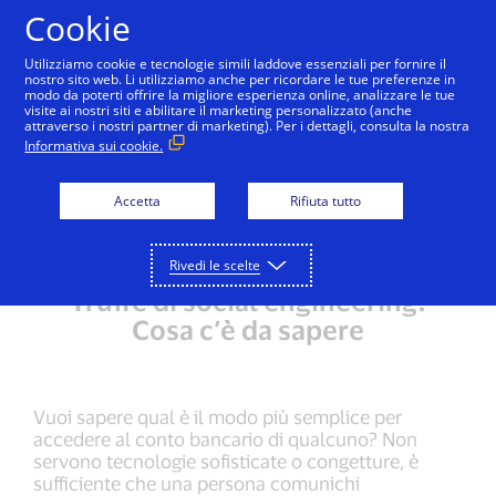
Salta al contenuto
Cookie
Utilizziamo cookie e tecnologie simili laddove essenziali per fornire il
nostro sito web. Li utilizziamo anche per ricordare le tue preferenze in
modo da poterti offrire la migliore esperienza online, analizzare le tue
Sicurezza
Visa Advanced Authorization
Secure 
visite ai nostri siti e abilitare il marketing personalizzato (anche
attraverso i nostri partner di marketing). Per i dettagli, consulta la nostra
Informativa sui cookie.
Social Engineering
Accetta
Rifiuta tutto
Rivedi le scelte
Truffe di social engineering:
Cosa c’è da sapere
Vuoi sapere qual è il modo più semplice per
accedere al conto bancario di qualcuno? Non
servono tecnologie sofisticate o congetture, è
sufficiente che una persona comunichi