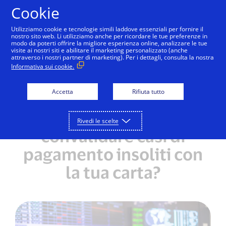
Salta al contenuto
Cookie
Utilizziamo cookie e tecnologie simili laddove essenziali per fornire il
nostro sito web. Li utilizziamo anche per ricordare le tue preferenze in
modo da poterti offrire la migliore esperienza online, analizzare le tue
Sicurezza
Visa Advanced Authorization
Secure 
visite ai nostri siti e abilitare il marketing personalizzato (anche
attraverso i nostri partner di marketing). Per i dettagli, consulta la nostra
Informativa sui cookie.
Ti sei mai chiesto perché
Accetta
Rifiuta tutto
la tua banca ti ha
contattato per
Rivedi le scelte
convalidare casi di
pagamento insoliti con
la tua carta?