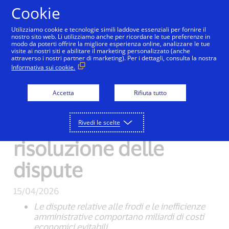
Salta al contenuto
Cookie
Utilizziamo cookie e tecnologie simili laddove essenziali per fornire il
nostro sito web. Li utilizziamo anche per ricordare le tue preferenze in
modo da poterti offrire la migliore esperienza online, analizzare le tue
visite ai nostri siti e abilitare il marketing personalizzato (anche
Visa presenta nuovi
attraverso i nostri partner di marketing). Per i dettagli, consulta la nostra
Informativa sui cookie.
servizi per
Accetta
Rifiuta tutto
modernizzare il
processo di
Rivedi le scelte
risoluzione delle
dispute
15/04/2026
Le dispute relative alle frodi e le inefficienze
amministrative comportano miliardi di costi
economici evitabili