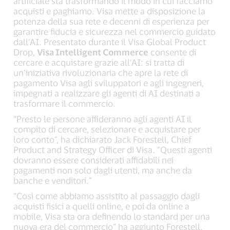
artificiale sta trasformando il modo in cui facciamo
acquisti e paghiamo. Visa mette a disposizione la
potenza della sua rete e decenni di esperienza per
garantire fiducia e sicurezza nel commercio guidato
dall’AI. Presentato durante il Visa Global Product
Drop,
Visa Intelligent Commerce
consente di
cercare e acquistare grazie all’AI: si tratta di
un’iniziativa rivoluzionaria che apre la rete di
pagamento Visa agli sviluppatori e agli ingegneri,
impegnati a realizzare gli agenti di AI destinati a
trasformare il commercio.
“Presto le persone affideranno agli agenti AI il
compito di cercare, selezionare e acquistare per
loro conto”, ha dichiarato Jack Forestell, Chief
Product and Strategy Officer di Visa. “Questi agenti
dovranno essere considerati affidabili nei
pagamenti non solo dagli utenti, ma anche da
banche e venditori.”
“Così come abbiamo assistito al passaggio dagli
acquisti fisici a quelli online, e poi da online a
mobile, Visa sta ora definendo lo standard per una
nuova era del commercio” ha aggiunto Forestell.