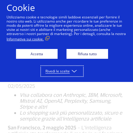
Salta al contenuto
Cookie
Utilizziamo cookie e tecnologie simili laddove essenziali per fornire il
nostro sito web. Li utilizziamo anche per ricordare le tue preferenze in
modo da poterti offrire la migliore esperienza online, analizzare le tue
visite ai nostri siti e abilitare il marketing personalizzato (anche
Cerca e acquista con
attraverso i nostri partner di marketing). Per i dettagli, consulta la nostra
Informativa sui cookie.
l’AI: Visa inaugura una
Accetta
Rifiuta tutto
nuova era del
commercio
Rivedi le scelte
02/05/2025
Visa collabora con Anthropic, IBM, Microsoft,
Mistral AI, OpenAI, Perplexity, Samsung,
Stripe e altri
Lo shopping sarà più personalizzato, sicuro e
semplice grazie all'intelligenza artificiale
San Francisco, 2 maggio 2025
– L’intelligenza