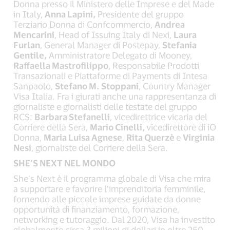
Donna presso il Ministero delle Imprese e del Made
in Italy,
Anna Lapini,
Presidente del gruppo
Terziario Donna di Confcommercio,
Andrea
Mencarini
, Head of Issuing Italy di Nexi,
Laura
Furlan
, General Manager di Postepay,
Stefania
Gentile,
Amministratore Delegato di Mooney,
Raffaella Mastrofilippo
, Responsabile Prodotti
Transazionali e Piattaforme di Payments di Intesa
Sanpaolo,
Stefano M. Stoppani
, Country Manager
Visa Italia. Fra i giurati anche una rappresentanza di
giornaliste e giornalisti delle testate del gruppo
RCS:
Barbara Stefanelli
, vicedirettrice vicaria del
Corriere della Sera,
Mario Cinelli,
vicedirettore di iO
Donna,
Maria Luisa Agnese
,
Rita Querzè
e
Virginia
Nesi
, giornaliste del Corriere della Sera.
SHE’S NEXT NEL MONDO
She’s Next è il programma globale di Visa che mira
a supportare e favorire l’imprenditoria femminile,
fornendo alle piccole imprese guidate da donne
opportunità di finanziamento, formazione,
networking e tutoraggio. Dal 2020, Visa ha investito
globalmente circa 3 milioni di dollari in oltre 250