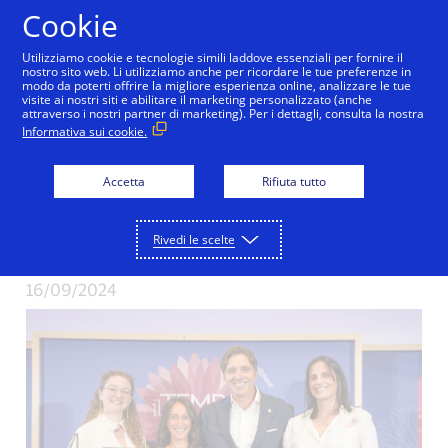
Salta al contenuto
Cookie
Utilizziamo cookie e tecnologie simili laddove essenziali per fornire il
nostro sito web. Li utilizziamo anche per ricordare le tue preferenze in
modo da poterti offrire la migliore esperienza online, analizzare le tue
visite ai nostri siti e abilitare il marketing personalizzato (anche
She’s Next, Visa
attraverso i nostri partner di marketing). Per i dettagli, consulta la nostra
Informativa sui cookie.
premia le
Accetta
Rifiuta tutto
imprenditrici della
seconda edizione
Rivedi le scelte
16/09/2024