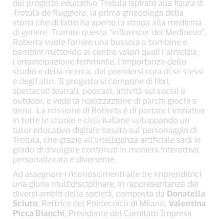
del progetto educativo Trotula ispirato alla figura di
Trotula de Ruggiero, la prima ginecologa della
storia che di fatto ha aperto la strada alla medicina
di genere. Tramite questa “influencer del Medioevo”,
Roberta vuole fornire una bussola a bambine e
bambini mettendo al centro valori quali l’amicizia,
l’emancipazione femminile, l’importanza dello
studio e della ricerca, del prendersi cura di se stessi
e degli altri. Il progetto si compone di libri,
spettacoli teatrali, podcast, attività sui social e
outdoor, e vede la realizzazione di parchi giochi a
tema. La missione di Roberta è di portare l’iniziativa
in tutte le scuole e città italiane sviluppando un
tutor educativo digitale basato sul personaggio di
Trotula, che grazie all’intelligenza artificiale sarà in
grado di divulgare contenuti in maniera interattiva,
personalizzata e divertente.
Ad assegnare i riconoscimenti alle tre imprenditrici
una giuria multidisciplinare, in rappresentanza dei
diversi ambiti della società, composta da
Donatella
Sciuto
, Rettrice del Politecnico di Milano,
Valentina
Picca Bianchi
, Presidente del Comitato Impresa