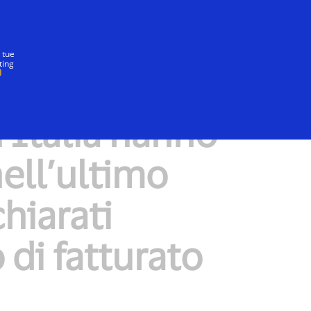
Insieme
 tue
ting
n Italia hanno
ell’ultimo
chiarati
di fatturato