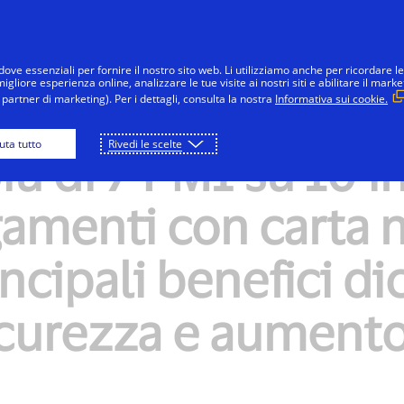
Salta al contenuto
Individui
Aziende
Innovatori
dove essenziali per fornire il nostro sito web. Li utilizziamo anche per ricordare le
gliore esperienza online, analizzare le tue visite ai nostri siti e abilitare il marke
partner di marketing). Per i dettagli, consulta la nostra
Informativa sui cookie.
iuta tutto
Rivedi le scelte
iù di 7 PMI su 10 i
amenti con carta n
incipali benefici di
icurezza e aumento 