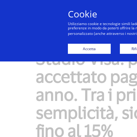
Cookie
Utilizziamo cookie e tecnologie simili lad
preferenze in modo da poterti offrire la mi
personalizzato (anche attraverso i nostri 
Accetta
Rif
Studio Visa: p
accettato pag
anno. Tra i pr
semplicità, s
fino al 15%