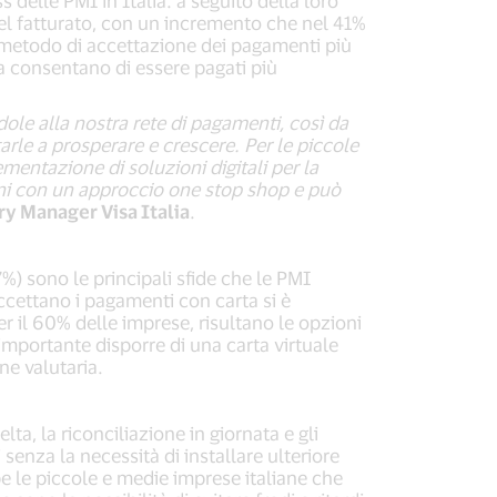
delle PMI in Italia: a seguito della loro
nel fatturato, con un incremento che nel 41%
o il metodo di accettazione dei pagamenti più
ta consentano di essere pagati più
dole alla nostra rete di pagamenti, così da
arle a prosperare e crescere. Per le piccole
mentazione di soluzioni digitali per la
zioni con un approccio one stop shop e può
y Manager Visa Italia
.
%) sono le principali sfide che le PMI
accettano i pagamenti con carta si è
per il 60% delle imprese, risultano le opzioni
ne importante disporre di una carta virtuale
ne valutaria.
ta, la riconciliazione in giornata e gli
 senza la necessità di installare ulteriore
e le piccole e medie imprese italiane che