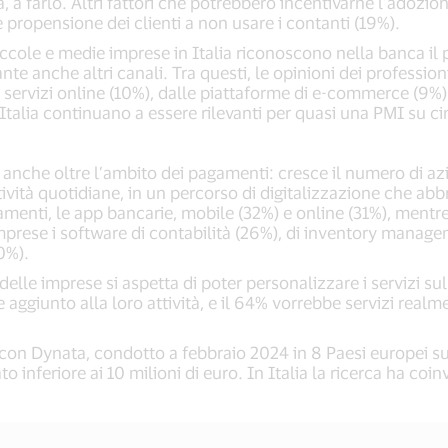
 farlo. Altri fattori che potrebbero incentivarne l’adozione s
propensione dei clienti a non usare i contanti (19%).
iccole e medie imprese in Italia riconoscono nella banca il 
 anche altri canali. Tra questi, le opinioni dei professionist
i servizi online (10%), dalle piattaforme di e-commerce (9%) 
n Italia continuano a essere rilevanti per quasi una PMI su c
 anche oltre l’ambito dei pagamenti: cresce il numero di azi
tività quotidiane, in un percorso di digitalizzazione che abb
agamenti, le app bancarie, mobile (32%) e online (31%), ment
prese i software di contabilità (26%), di inventory manageme
0%).
delle imprese si aspetta di poter personalizzare i servizi sul
 aggiunto alla loro attività, e il 64% vorrebbe servizi realm
 con Dynata, condotto a febbraio 2024 in 8 Paesi europei su
 inferiore ai 10 milioni di euro. In Italia la ricerca ha coi