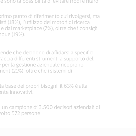
ono la possibilità di evitare frodi e ritardi
primo punto di riferimento cui rivolgersi, ma
i (18%), l’utilizzo dei motori di ricerca
e dai marketplace (7%), oltre che i consigli
inque (19%).
ende che decidono di affidarsi a specifici
raccia differenti strumenti a supporto del
re per la gestione aziendale ricoprono
nt (21%), oltre che i sistemi di
la base dei propri bisogni, il 63% è alla
ente innovativi.
 un campione di 3.500 decisori aziendali di
nvolto 572 persone
.