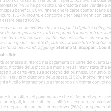
i con carta stiano avendo un impatto positivo sul business 
ntervistate (49%) ha percepito una crescita nelle vendite e 
 i principali benefici, il 64% ritiene che le carte costituiscan
 sicuro. Il 67%, inoltre, è concorde che i pagamenti con car
n essere pagati (69%).
escere facendo evolvere le loro capacità digitali e collegan
se di clienti più ampia: tutti componenti importanti per aiut
 termini di tempi e costi focalizzarsi sulla scelta e imple
me a una qualificata rete di partner, fornisce tutte le solu
ità e forza del brand
”, aggiunge
Stefano M. Stoppani, Countr
ali sfide
tà connesse al ritardo nei pagamenti da parte dei clienti (27
rio, il totale delle piccole e medie realtà intervistate che 
gati alle carte virtuali a sostegno del business. Di rilievo, 
l 56%, i servizi di dilazione delle spese. Il 52%, inoltre, ritie
zioni a livello internazionale garantendo un’ottima conversio
ano in un'offerta di pagamento e che ne favorirebbero la scel
 principali, insieme alla possibilità di accettare transazioni
 che rappresenta anche il primo driver (26%) che spingerebb