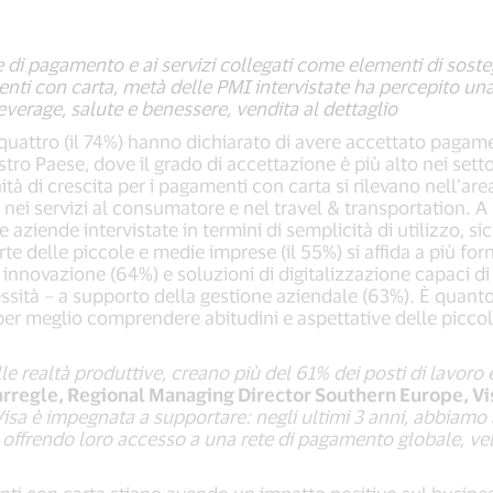
di pagamento e ai servizi collegati come elementi di soste
nti con carta, metà delle PMI intervistate ha percepito una 
 beverage, salute e benessere, vendita al dettaglio
u quattro (il 74%) hanno dichiarato di avere accettato pagam
stro Paese, dove il grado di accettazione è più alto nei set
à di crescita per i pagamenti con carta si rilevano nell’area 
, nei servizi al consumatore e nel travel & transportation. A
e aziende intervistate in termini di semplicità di utilizzo, s
te delle piccole e medie imprese (il 55%) si affida a più for
innovazione (64%) e soluzioni di digitalizzazione capaci di o
sità – a supporto della gestione aziendale (63%). È quanto
a, per meglio comprendere abitudini e aspettative delle picc
 realtà produttive, creano più del 61% dei posti di lavoro e
rregle, Regional Managing Director Southern Europe, Vi
 è impegnata a supportare: negli ultimi 3 anni, abbiamo acc
a, offrendo loro accesso a una rete di pagamento globale, ve