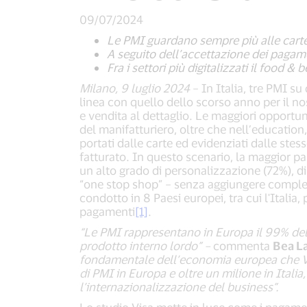
09/07/2024
Le PMI guardano sempre più alle carte 
A seguito dell’accettazione dei pagame
Fra i settori più digitalizzati il food &
Milano, 9 luglio 2024
– In Italia, tre PMI s
linea con quello dello scorso anno per il no
e vendita al dettaglio. Le maggiori opportunit
del manifatturiero, oltre che nell’education
portati dalle carte ed evidenziati dalle stess
fatturato. In questo scenario, la maggior par
un alto grado di personalizzazione (72%), di 
“one stop shop” – senza aggiungere comples
condotto in 8 Paesi europei, tra cui l'Itali
pagamenti
[1]
.
“Le PMI rappresentano in Europa il 99% delle
prodotto interno lordo” –
commenta
Bea La
fondamentale dell’economia europea che Visa
di PMI in Europa e oltre un milione in Itali
l’internazionalizzazione del business”.