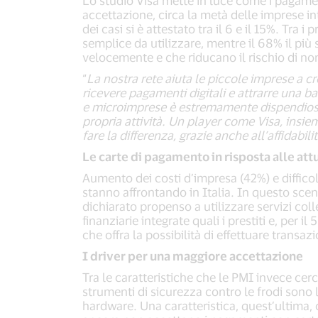
Lo studio Visa mette in luce come i pagament
accettazione, circa la metà delle imprese i
dei casi si è attestato tra il 6 e il 15%. Tra
semplice da utilizzare, mentre il 68% il più
velocemente e che riducano il rischio di no
“
La nostra rete aiuta le piccole imprese a cr
ricevere pagamenti digitali e attrarre una ba
e microimprese è estremamente dispendioso in
propria attività. Un player come Visa, insie
fare la differenza, grazie anche all’affidabil
Le carte di pagamento in risposta alle attu
Aumento dei costi d’impresa (42%) e difficol
stanno affrontando in Italia. In questo scena
dichiarato propenso a utilizzare servizi colle
finanziarie integrate quali i prestiti e, per i
che offra la possibilità di effettuare transa
I driver per una maggiore accettazione
Tra le caratteristiche che le PMI invece cerc
strumenti di sicurezza contro le frodi sono le
hardware. Una caratteristica, quest’ultima,