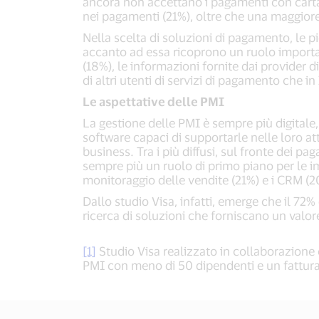
ancora non accettano i pagamenti con carta, a
nei pagamenti (21%), oltre che una maggiore 
Nella scelta di soluzioni di pagamento, le p
accanto ad essa ricoprono un ruolo importante
(18%), le informazioni fornite dai provider d
di altri utenti di servizi di pagamento che i
Le aspettative delle PMI
La gestione delle PMI è sempre più digitale,
software capaci di supportarle nelle loro at
business. Tra i più diffusi, sul fronte dei p
sempre più un ruolo di primo piano per le im
monitoraggio delle vendite (21%) e i CRM (2
Dallo studio Visa, infatti, emerge che il 72% 
ricerca di soluzioni che forniscano un valore
[1]
Studio Visa realizzato in collaborazione
PMI con meno di 50 dipendenti e un fatturato