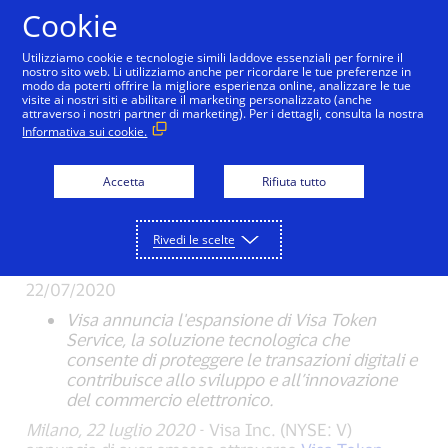
Salta al contenuto
Cookie
Utilizziamo cookie e tecnologie simili laddove essenziali per fornire il
nostro sito web. Li utilizziamo anche per ricordare le tue preferenze in
modo da poterti offrire la migliore esperienza online, analizzare le tue
visite ai nostri siti e abilitare il marketing personalizzato (anche
Visa annuncia
attraverso i nostri partner di marketing). Per i dettagli, consulta la nostra
Informativa sui cookie.
l’attivazione del
Accetta
Rifiuta tutto
primo miliardo di
Token
Rivedi le scelte
22/07/2020
Visa annuncia l'espansione di Visa Token
Service, la soluzione tecnologica che
consente di proteggere le transazioni digitali e
contribuisce allo sviluppo e all’innovazione
del commercio elettronico.
Milano, 22 luglio 2020
- Visa Inc. (NYSE: V)