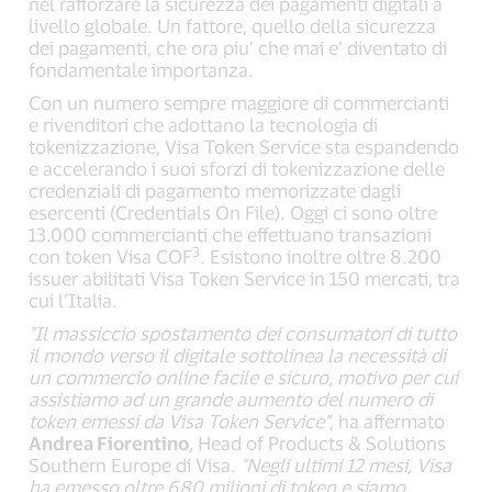
nel rafforzare la sicurezza dei pagamenti digitali a
livello globale. Un fattore, quello della sicurezza
dei pagamenti, che ora piu’ che mai e’ diventato di
fondamentale importanza.
Con un numero sempre maggiore di commercianti
e rivenditori che adottano la tecnologia di
tokenizzazione, Visa Token Service sta espandendo
e accelerando i suoi sforzi di tokenizzazione delle
credenziali di pagamento memorizzate dagli
esercenti (Credentials On File). Oggi ci sono oltre
13.000 commercianti che effettuano transazioni
3
con token Visa COF
. Esistono inoltre oltre 8.200
issuer abilitati Visa Token Service in 150 mercati, tra
cui l’Italia.
"Il massiccio spostamento dei consumatori di tutto
il mondo verso il digitale sottolinea la necessità di
un commercio online facile e sicuro, motivo per cui
assistiamo ad un grande aumento del numero di
token emessi da Visa Token Service"
, ha affermato
Andrea Fiorentino
, Head of Products & Solutions
Southern Europe di Visa.
"Negli ultimi 12 mesi, Visa
ha emesso oltre 680 milioni di token e siamo