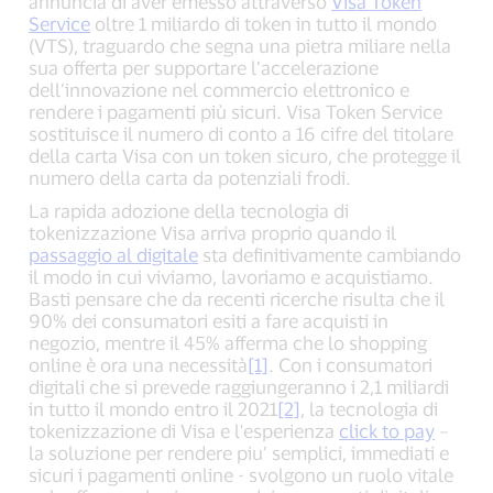
annuncia di aver emesso attraverso
Visa Token
Service
oltre 1 miliardo di token in tutto il mondo
(VTS), traguardo che segna una pietra miliare nella
sua offerta per supportare l’accelerazione
dell’innovazione nel commercio elettronico e
rendere i pagamenti più sicuri. Visa Token Service
sostituisce il numero di conto a 16 cifre del titolare
della carta Visa con un token sicuro, che protegge il
numero della carta da potenziali frodi.
La rapida adozione della tecnologia di
tokenizzazione Visa arriva proprio quando il
passaggio al digitale
sta definitivamente cambiando
il modo in cui viviamo, lavoriamo e acquistiamo.
Basti pensare che da recenti ricerche risulta che il
90% dei consumatori esiti a fare acquisti in
negozio, mentre il 45% afferma che lo shopping
online è ora una necessità
[1]
. Con i consumatori
digitali che si prevede raggiungeranno i 2,1 miliardi
in tutto il mondo entro il 2021
[2]
, la tecnologia di
tokenizzazione di Visa e l'esperienza
click to pay
–
la soluzione per rendere piu’ semplici, immediati e
sicuri i pagamenti online - svolgono un ruolo vitale