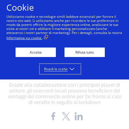
Salta al contenuto
Cookie
Utilizziamo cookie e tecnologie simili laddove essenziali per fornire il
nostro sito web. Li utilizziamo anche per ricordare le tue preferenze in
modo da poterti offrire la migliore esperienza online, analizzare le tue
visite ai nostri siti e abilitare il marketing personalizzato (anche
attraverso i nostri partner di marketing). Per i dettagli, consulta la nostra
INNOVATION
Informativa sui cookie.
La nuova iniziativa di Visa
Accetta
Rifiuta tutto
a sostegno delle PMI
italiane
Rivedi le scelte
Grazie alla collaborazione con i principali player di
settore, gli esercenti locali possono beneficiare dei
vantaggi del commercio online per far fronte al calo
di vendite in seguito ai lockdown
Share
Share
Share
the
the
the
blog
blog
blog
on
on
on