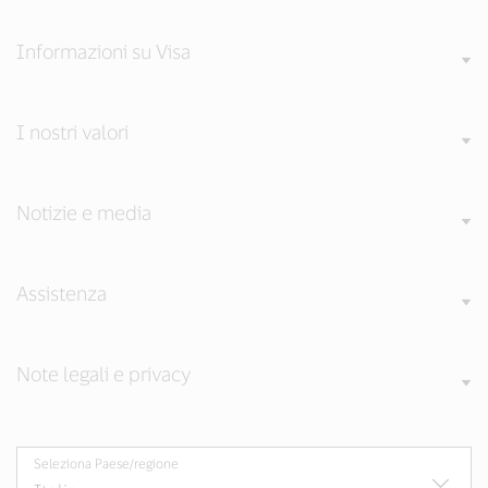
(external
(external
(external
link,
link,
link,
open
open
open
Informazioni su Visa
new
new
new
window).
window).
window).
I nostri valori
Notizie e media
Assistenza
Note legali e privacy
Seleziona Paese/regione