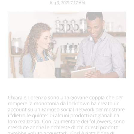
Jun 3, 2021 7:17 AM
Facebook
Twitter
LinkedIn
(external
(external
(external
link,
link,
link,
open
open
open
new
new
new
window).
window).
window).
Chiara e Lorenzo sono una giovane coppia che per
rompere la monotonia da lockdown ha creato un
account su un Famoso social network per mostrare
i “dietro le quinte” di alcuni prodotti artigianali da
loro realizzati. Con l’aumentare dei followers, sono
cresciute anche le richieste di chi questi prodotti
avrebbe voluto acquistarli. Così è nata l’idea di