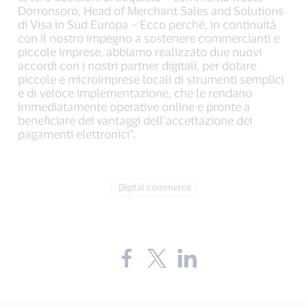
Dorronsoro, Head of Merchant Sales and Solutions
di Visa in Sud Europa – Ecco perché, in continuità
con il nostro impegno a sostenere commercianti e
piccole imprese, abbiamo realizzato due nuovi
accordi con i nostri partner digitali, per dotare
piccole e microimprese locali di strumenti semplici
e di veloce implementazione, che le rendano
immediatamente operative online e pronte a
beneficiare dei vantaggi dell’accettazione dei
pagamenti elettronici”.
Tag:
Digital commerce
Share
Share
Share
the
the
the
blog
blog
blog
on
on
on
Facebook
Twitter
LinkedIn