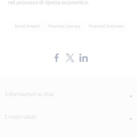
nel processo di ripresa economica.
Tag:
Tag:
Tag:
Social Impact
Financial Literacy
Financial Inclusion
Share
Share
Share
the
the
the
blog
blog
blog
on
on
on
Facebook
Twitter
LinkedIn
(external
(external
(external
link,
link,
link,
open
open
open
Informazioni su Visa
new
new
new
window).
window).
window).
I nostri valori