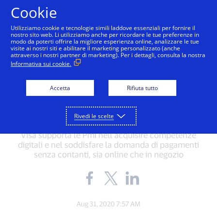
Salta al contenuto
Cookie
Utilizziamo cookie e tecnologie simili laddove essenziali per fornire il
nostro sito web. Li utilizziamo anche per ricordare le tue preferenze in
modo da poterti offrire la migliore esperienza online, analizzare le tue
visite ai nostri siti e abilitare il marketing personalizzato (anche
attraverso i nostri partner di marketing). Per i dettagli, consulta la nostra
GLOBAL MATTERS
Informativa sui cookie.
Pmi tra resilienza e
Accetta
Rifiuta tutto
trasformazione digitale
Rivedi le scelte
In collaborazione con i principali player del settore,
Visa supporta le Pmi nell’acquisire competenze
digitali e nel soddisfare la domanda di pagamenti
senza contanti, sia online che in negozio
Share
Share
Share
the
the
the
blog
blog
blog
on
on
on
Aug 31, 2020 7:57 AM
Facebook
Twitter
LinkedIn
(external
(external
(external