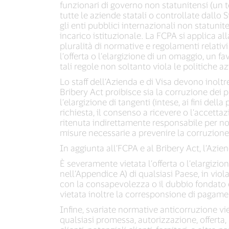
funzionari di governo non statunitensi (un te
tutte le aziende statali o controllate dallo Stat
gli enti pubblici internazionali non statunit
incarico istituzionale. La FCPA si applica al
pluralità di normative e regolamenti relativi
l’offerta o l’elargizione di un omaggio, un 
tali regole non soltanto viola le politiche a
Lo staff dell’Azienda e di Visa devono inoltr
Bribery Act proibisce sia la corruzione dei pu
l’elargizione di tangenti (intese, ai fini dell
richiesta, il consenso a ricevere o l’accett
ritenuta indirettamente responsabile per no
misure necessarie a prevenire la corruzione 
In aggiunta all’FCPA e al Bribery Act, l’Azi
È severamente vietata l’offerta o l’elargizio
nell’Appendice A) di qualsiasi Paese, in vio
con la consapevolezza o il dubbio fondato ch
vietata inoltre la corresponsione di pagament
Infine, svariate normative anticorruzione vie
qualsiasi promessa, autorizzazione, offerta, 