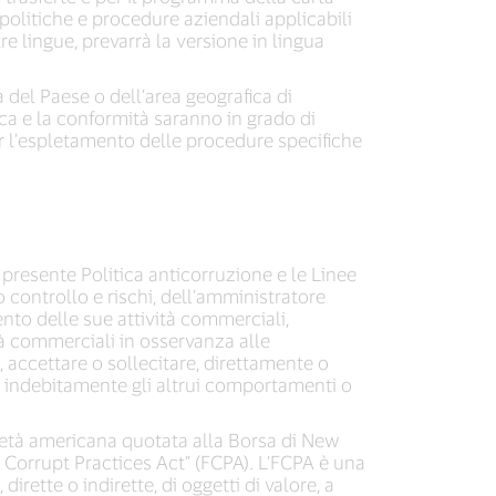
e politiche e procedure aziendali applicabili
re lingue, prevarrà la versione in lingua
a del Paese o dell’area geografica di
ica e la conformità saranno in grado di
er l’espletamento delle procedure specifiche
 presente Politica anticorruzione e le Linee
 controllo e rischi, dell’amministratore
ento delle sue attività commerciali,
ità commerciali in osservanza alle
e, accettare o sollecitare, direttamente o
are indebitamente gli altrui comportamenti o
cietà americana quotata alla Borsa di New
n Corrupt Practices Act” (FCPA). L’FCPA è una
rette o indirette, di oggetti di valore, a