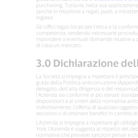
purchasing. Tuttavia, nella sua applicazione p
(anche in relazione a regali, pasti, o intratt
inglese.
Gli Uffici legali locali per l’etica e la conf
competenza, rendendo necessarie procedure di
rispondere a eventuali domande relative a qu
di ciascun mercato.
3.0 Dichiarazione del
La Società si impegna a rispettare il princip
guida della Politica anticorruzione (Appendi
delegato, dell’alta dirigenza e del responsab
l’Azienda sia conforme ai più elevati standar
disposizioni e ai criteri della normativa anti
indirettamente, l’offerta di qualsiasi ogget
decisioni o di ottenere benefici in cambio d
L’Azienda si impegna a rispettare gli obbli
York, l’Azienda è soggetta al rispetto del de
normativa che prevede sanzioni penali e che v