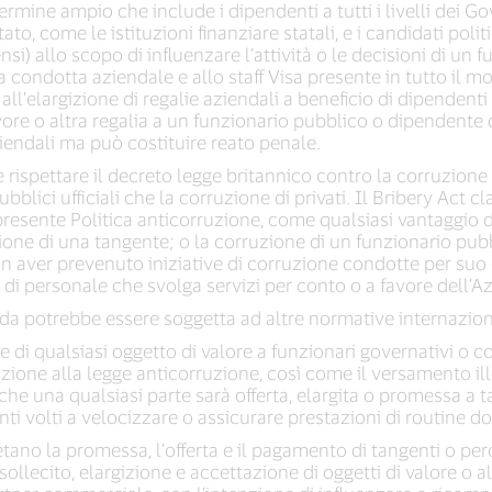
rmine ampio che include i dipendenti a tutti i livelli dei Gov
o, come le istituzioni finanziare statali, e i candidati politici,
ensi) allo scopo di influenzare l’attività o le decisioni di u
la condotta aziendale e allo staff Visa presente in tutto il 
 all’elargizione di regalie aziendali a beneficio di dipenden
favore o altra regalia a un funzionario pubblico o dipendente
ziendali ma può costituire reato penale.
e rispettare il decreto legge britannico contro la corruzione 
bblici ufficiali che la corruzione di privati. Il Bribery Act c
a presente Politica anticorruzione, come qualsiasi vantaggio di
azione di una tangente; o la corruzione di un funzionario pub
n aver prevenuto iniziative di corruzione condotte per suo 
di personale che svolga servizi per conto o a favore dell’Az
enda potrebbe essere soggetta ad altre normative internazio
ne di qualsiasi oggetto di valore a funzionari governativi o c
lazione alla legge anticorruzione, così come il versamento il
e una qualsiasi parte sarà offerta, elargita o promessa a ta
i volti a velocizzare o assicurare prestazioni di routine dov
tano la promessa, l’offerta e il pagamento di tangenti o perc
sollecito, elargizione e accettazione di oggetti di valore o 