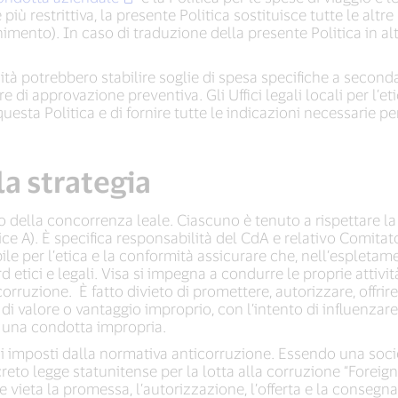
iù restrittiva, la presente Politica sostituisce tutte le altr
enimento). In caso di traduzione della presente Politica in alt
ormità potrebbero stabilire soglie di spesa specifiche a second
 approvazione preventiva. Gli Uffici legali locali per l’et
esta Politica e di fornire tutte le indicazioni necessarie p
la strategia
io della concorrenza leale. Ciascuno è tenuto a rispettare la
ce A). È specifica responsabilità del CdA e relativo Comitato
ile per l’etica e la conformità assicurare che, nell’espletam
d etici e legali. Visa si impegna a condurre le proprie attiv
corruzione. È fatto divieto di promettere, autorizzare, offrir
to di valore o vantaggio improprio, con l’intento di influenz
i una condotta impropria.
ghi imposti dalla normativa anticorruzione. Essendo una so
creto legge statunitense per la lotta alla corruzione “Foreig
ieta la promessa, l’autorizzazione, l’offerta e la consegna, di