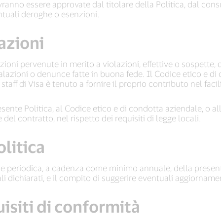
anno essere approvate dal titolare della Politica, dal consu
ntuali deroghe o esenzioni.
lazioni
ioni pervenute in merito a violazioni, effettive o sospette, 
lazioni o denunce fatte in buona fede. Il Codice etico e di 
aff di Visa è tenuto a fornire il proprio contributo nel facili
ente Politica, al Codice etico e di condotta aziendale, o a
del contratto, nel rispetto dei requisiti di legge locali.
olitica
ione periodica, a cadenza come minimo annuale, della present
ndali dichiarati, e il compito di suggerire eventuali aggiorn
isiti di conformità