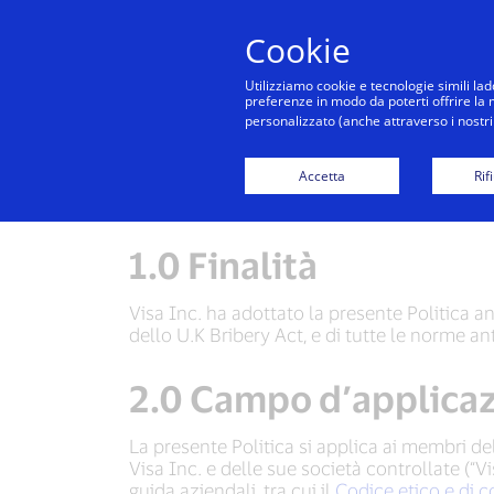
Cookie
Utilizziamo cookie e tecnologie simili lad
preferenze in modo da poterti offrire la mi
personalizzato (anche attraverso i nostri 
Politi
Accetta
Rif
1.0 Finalità
Visa Inc. ha adottato la presente Politica ant
dello U.K Bribery Act, e di tutte le norme an
2.0 Campo d’applica
La presente Politica si applica ai membri del c
Visa Inc. e delle sue società controllate (“V
guida aziendali, tra cui il
Codice etico e di 