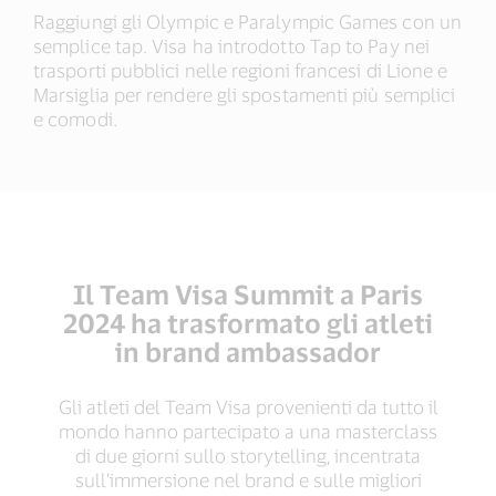
Raggiungi gli Olympic e Paralympic Games con un
semplice tap. Visa ha introdotto Tap to Pay nei
trasporti pubblici nelle regioni francesi di Lione e
Marsiglia per rendere gli spostamenti più semplici
e comodi.
Il Team Visa Summit a Paris
2024 ha trasformato gli atleti
in brand ambassador
Gli atleti del Team Visa provenienti da tutto il
mondo hanno partecipato a una masterclass
di due giorni sullo storytelling, incentrata
sull’immersione nel brand e sulle migliori