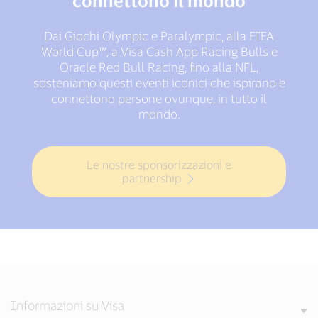
connettono il mondo
Dai Giochi Olympic e Paralympic, alla FIFA
World Cup™, a Visa Cash App Racing Bulls e
Oracle Red Bull Racing, fino alla NFL,
sosteniamo questi eventi iconici che ispirano e
connettono persone ovunque, in tutto il
mondo.
Le nostre sponsorizzazioni e
partnership
Informazioni su Visa