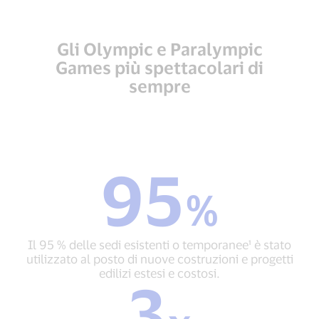
Gli Olympic e Paralympic
Games più spettacolari di
sempre
95
95
%
%
Il
95
%
Il 95 % delle sedi esistenti o temporanee¹ è stato
delle
utilizzato al posto di nuove costruzioni e progetti
sedi
edilizi estesi e costosi.
3
esistenti
3
o
x
temporanee¹