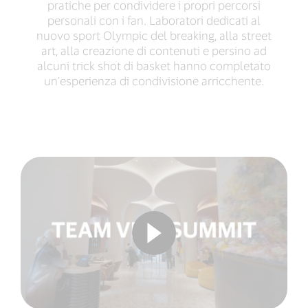
pratiche per condividere i propri percorsi
personali con i fan. Laboratori dedicati al
nuovo sport Olympic del breaking, alla street
art, alla creazione di contenuti e persino ad
alcuni trick shot di basket hanno completato
un’esperienza di condivisione arricchente.