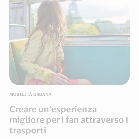
MOBILITÀ URBANA
Creare un’esperienza
migliore per i fan attraverso i
trasporti