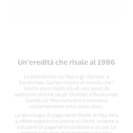
Un’eredità che risale al 1986
La partnership tra Visa e gli Olympic e
Paralympic Games mostra al mondo che i
Giochi sono molto più di uno sport da
spettatori, poiché sia gli Olympic e Paralympic
Games sia Visa evolvono e innovano
costantemente anno dopo anno.
La tecnologia di pagamento fluida di Visa mira
a offrire esperienze uniche ai clienti, insieme a
soluzioni di pagamento pratiche e sicure. Le
potenti soluzioni di pagamento che Visa