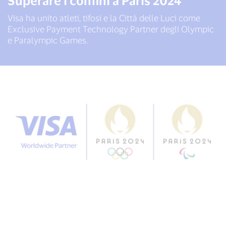
Superare i confini a Paris 2024
Visa ha unito atleti, tifosi e la Città delle Luci come
Exclusive Payment Technology Partner degli Olympic
e Paralympic Games.