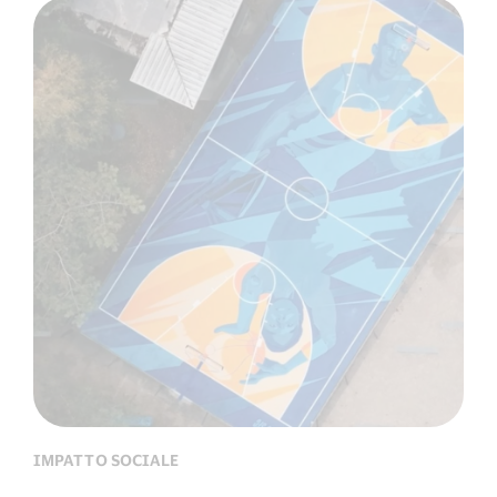
IMPATTO SOCIALE