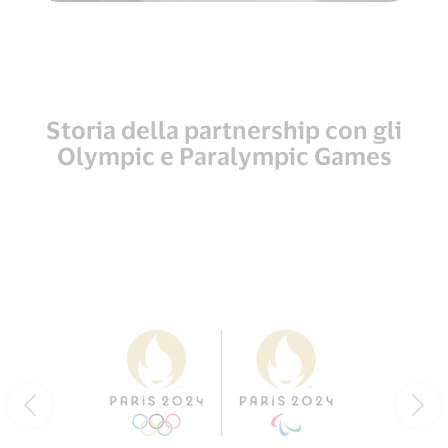
Storia della partnership con gli
Olympic e Paralympic Games