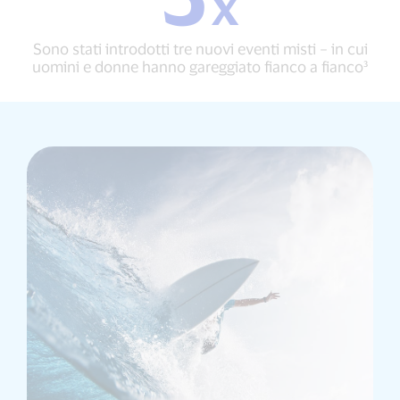
x
Sono
è
stati
stato
introdotti
utilizzato
Sono stati introdotti tre nuovi eventi misti – in cui
tre
al
uomini e donne hanno gareggiato fianco a fianco³
nuovi
posto
eventi
di
misti
nuove
–
costruzioni
in
e
cui
progetti
uomini
edilizi
e
estesi
donne
e
hanno
costosi.
gareggiato
fianco
a
fianco³