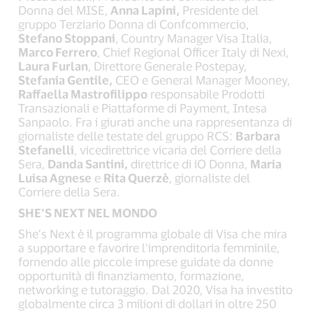
Donna del MISE,
Anna Lapini,
Presidente del
gruppo Terziario Donna di Confcommercio,
Stefano Stoppani
, Country Manager Visa Italia,
Marco
Ferrero
, Chief Regional Officer Italy di Nexi,
Laura Furlan
, Direttore Generale Postepay,
Stefania Gentile,
CEO e General Manager Mooney,
Raffaella Mastrofilippo
responsabile Prodotti
Transazionali e Piattaforme di Payment, Intesa
Sanpaolo. Fra i giurati anche una rappresentanza di
giornaliste delle testate del gruppo RCS:
Barbara
Stefanelli
, vicedirettrice vicaria del Corriere della
Sera,
Danda Santini,
direttrice di iO Donna,
Maria
Luisa Agnese
e
Rita Querzè
, giornaliste del
Corriere della Sera.
SHE’S NEXT NEL MONDO
She’s Next è il programma globale di Visa che mira
a supportare e favorire l’imprenditoria femminile,
fornendo alle piccole imprese guidate da donne
opportunità di finanziamento, formazione,
networking e tutoraggio. Dal 2020, Visa ha investito
globalmente circa 3 milioni di dollari in oltre 250