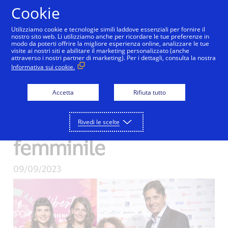
Salta al contenuto
Cookie
Utilizziamo cookie e tecnologie simili laddove essenziali per fornire il
nostro sito web. Li utilizziamo anche per ricordare le tue preferenze in
modo da poterti offrire la migliore esperienza online, analizzare le tue
visite ai nostri siti e abilitare il marketing personalizzato (anche
She’s Next, Visa
attraverso i nostri partner di marketing). Per i dettagli, consulta la nostra
Informativa sui cookie.
premia tre eccezionali
Accetta
Rifiuta tutto
imprese italiane a
conduzione
Rivedi le scelte
femminile
09/09/2023